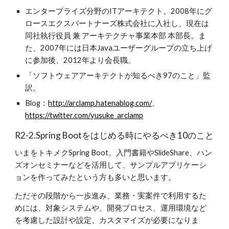
エンタープライズ分野のITアーキテクト。2008年にグ
ロースエクスパートナーズ株式会社に入社し、現在は
同社執行役員 兼 アーキテクチャ事業本部 本部長。ま
た、2007年には日本Javaユーザーグループの立ち上げ
に参加後、2012年より会長職。
「ソフトウェアアーキテクトが知るべき97のこと」監
訳。
Blog：
http://arclamp.hatenablog.com/
、
https://twitter.com/yusuke_arclamp
R2-2.Spring Bootをはじめる時にやるべき10のこと
いまをトキメクSpring Boot。入門書籍やSlideShare、ハン
ズオンセミナーなどを活用して、サンプルアプリケーシ
ョンを作ってみたという方も多いと思います。
ただその段階から一歩進み、業務・実案件で利用するた
めには、対象システムや、開発プロセス、運用環境など
を考慮した設計や設定、カスタマイズが必要になりま