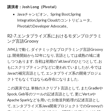
講演者：Josh Long（Pivotal）
Javaチャンピオン。Spring Boot,Spring 
Integration,Spring Cloudのコントリビュータ。
PivotalのDeveloper Advocate。
R2-7.エンタプライズ系におけるモダンプログラミ
ング言語Groovy
JVM上で動く, ダイナミックなプログラミング言語Groovy
は, 開発開始から12年になり, 言語としては成熟の域に達
しつつあります. 当初は初期の”altJava”のひとつとして, お
もにスクリプティングなどに使われていましたが, 今では
Javaの補完言語として, エンタプライズ系の開発プロジェ
クトでもなくてはならぬ存在になりました.
この講演では, 単独のスクリプト言語として, またGradleや
Spock, Geb等のツールの記述言語として, 更にVert.xや
Apache Sparkなどを用いた分散並列処理の記述言語とし
て, エンタプライズ系Java開発プロジェクトでのGroovyの