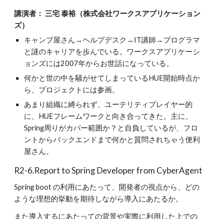
講演者： 三宅 泰裕（株式会社ワークスアプリケーション
ズ）
キャンプ屋さん→ヘルプデスク→IT講師→プログラマ
と謎のキャリアを歩んでいる。ワークスアプリケーシ
ョンズには2007年からお世話になっている。
何かと世の中を騒がせてしまっているHUE開始時点か
ら、プロジェクトには参画。
あまり組織に縛られず、ユーテリティプレイヤー的
に、HUEフレームワークと向き合ってきた。主に、
Spring周りがカバー範囲か？と自負しているが、フロ
ントからバックエンドまで何かと質問されちゃう便利
屋さん。
R2-6.Report to Spring Developer from CyberAgent
Spring boot の利用にあたって、開発者の視点から、どの
ような理想的挙動を期待しながら導入にあたるか。
また導入するにあたっての背景や実際に利用した上での