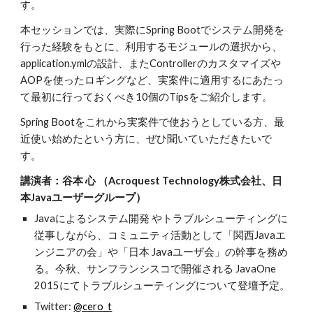
す。
本セッションでは、実際にSpring Bootでシステム開発を
行った経験をもとに、利用するモジュールの選択から、
application.ymlの設計、またControllerのカスタマイズや
AOPを使ったロギングなど、実案件に適用するにあたっ
て最初に行っておくべき10個のTipsをご紹介します。
Spring Bootをこれから実案件で使おうとしている方、最
近使い始めたという方に、ぜひ聞いていただきたいで
す。
講演者：谷本 心 （Acroquest Technology株式会社、日
本Javaユーザーグループ）
Javaによるシステム開発 やトラブルシューティングに
従事しながら、コミュニティ活動として「関西Javaエ
ンジニアの会」や「日本 Javaユーザ会」の幹事を務め
る。今秋、サンフランシスコで開催される JavaOne 
2015にてトラブルシューティングについて登壇予定。
Twitter: 
@cero_t