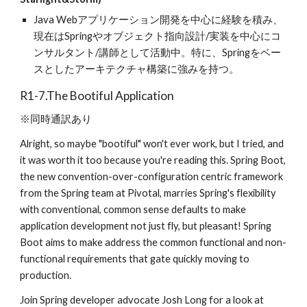
Java Webアプリケーション開発を中心に経験を積み、
現在はSpringやオブジェクト指向設計/実装を中心にコ
ンサルタント/講師として活動中。特に、Springをベー
スとしたアーキテクチャ構築に強みを持つ。
R1-7.The Bootiful Application
※同時通訳あり
Alright, so maybe "bootiful" won't ever work, but I tried, and 
it was worth it too because you're reading this. Spring Boot, 
the new convention-over-configuration centric framework 
from the Spring team at Pivotal, marries Spring's flexibility 
with conventional, common sense defaults to make 
application development not just fly, but pleasant! Spring 
Boot aims to make address the common functional and non-
functional requirements that gate quickly moving to 
production.
Join Spring developer advocate Josh Long for a look at 